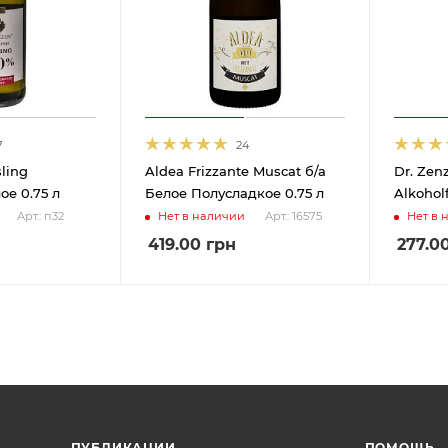
7
24
sling
Aldea Frizzante Muscat б/а
Dr. Zen
Alkoholfrei Белое 0.75 л
Белое Полусладкое 0.75 л
Нет в наличии
Нет в 
Арт.: п32
Арт.: 16575
419.00
грн
277.0
ПУБЛИКАЦИИ
ПОМОЩЬ