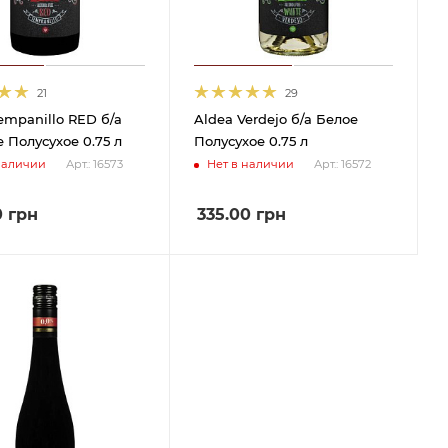
21
29
empanillo RED б/а
Aldea Verdejo б/а Белое
 Полусухое 0.75 л
Полусухое 0.75 л
наличии
Нет в наличии
Арт.: 16573
Арт.: 16572
0
грн
335.00
грн