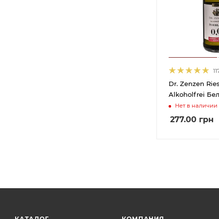
10,5%
47
10,5-12,5%
5
10,5-13,5%
19
10,8%
1
10-11%
1
11
10-12%
5
Dr. Zenzen Rie
10-12,5%
1
Нет в наличии
10-13%
9
277.00
грн
10-13,5%
18
10-14%
10
11%
136
11,2%
1
11,3%
1
11,5%
156
11,50%
3
КАТАЛОГ
КОМПАНИЯ