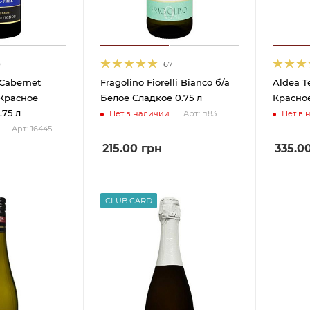
9
67
Cabernet
Fragolino Fiorelli Bianco б/а
Aldea T
 Красное
Белое Сладкое 0.75 л
Красное
.75 л
Нет в наличии
Нет в 
Арт.: п83
Арт.: 16445
215.00
грн
335.0
CLUB CARD