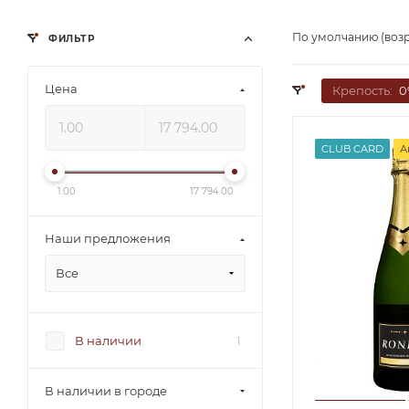
По умолчанию (воз
ФИЛЬТР
Цена
Крепость:
0
CLUB CARD
А
1.00
17 794.00
Наши предложения
Все
В наличии
1
В наличии в городе