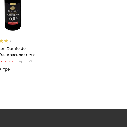
85
zen Dornfelder
Alkoholfrei Красное 0.75 л
наличии
Арт.: п29
0
грн