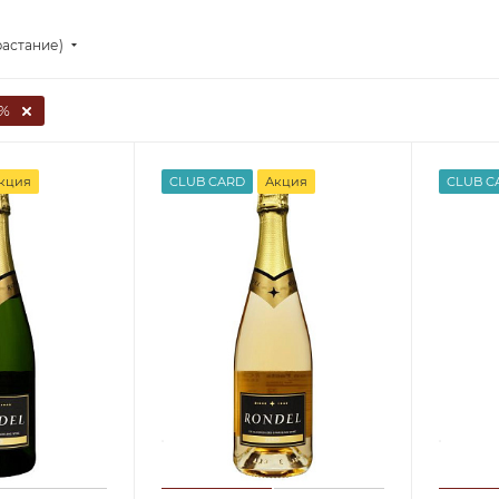
растание)
%
кция
CLUB CARD
Акция
CLUB C