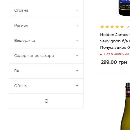
7%
19
Страна
7,5%
48
8%
21
Регион
2
8,5%
11
Holden James 
Выдержка
9%
1
Sauvignon б/а
Полусладкое 0
9-12%
3
Нет в наличии
Содержание сахара
9-13%
1
299.00
грн
9-14%
1
Год
9,5%
13
Объем
9,5-13%
2
9,5-13,5%
2
9,5-14%
4
10%
17
10,3%
1