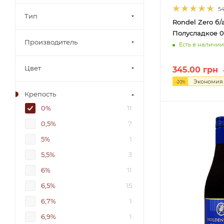
5
Тип
Rondel Zero б/
Полусладкое 0
Производитель
Есть в наличии
Цвет
345.00
грн
Экономи
-
20
%
Крепость
0%
11
0,5%
7
5%
1
5,5%
3
6%
11
6,5%
15
6,7%
1
6,9%
1