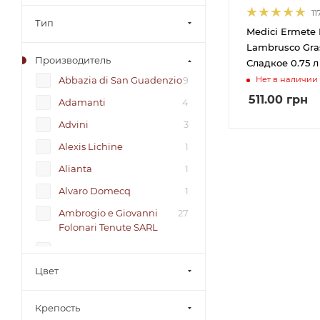
11
Тип
Medici Ermete 
Lambrusco Gra
Производитель
Сладкое 0.75 л
Нет в наличии
Abbazia di San Guadenzio
9
511.00
грн
Adamanti
4
Advini
3
Alexis Lichine
1
Alianta
1
Alvaro Domecq
1
Ambrogio e Giovanni
27
Folonari Tenute SARL
ANDREOLA DI STEFANO
21
POLA
Цвет
Anselmo Mendes
11
Крепость
Antonutti
5