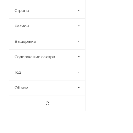
Arzuaga
6
Страна
Azienda Agricola San
1
Matteo
Регион
Aziende Agricole Planeta
2
ANTICA CANTINA FRATTA
8
Выдержка
Adega Coopperativa Da
8
Vermelha CRL
Содержание сахара
Alamos
1
Alimenta
5
Год
Askaneli
11
Объем
Azevinho
2
Azienda Agricola Oasi
6
Degli Angeli
Aznauri
2
BAGLIO CURATOLO ARINI
7
1875 S.R.L.