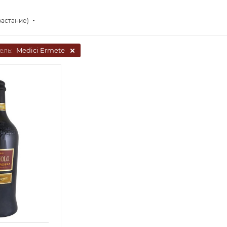
растание)
ель:
Medici Ermete