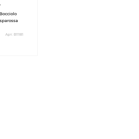
7
Bocciolo
sparossa
Арт.: В11181