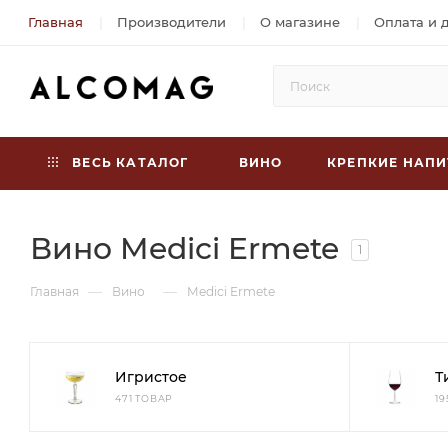
Главная
Производители
О магазине
Оплата и 
ВЕСЬ КАТАЛОГ
ВИНО
КРЕПКИЕ НАПИ
Вино Medici Ermete
1
—
—
Главная
Вино
Medici Ermete
Игристое
Т
471 ТОВАР
1