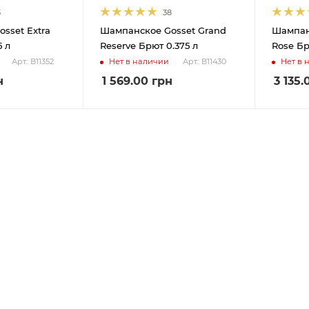
3
38
sset Extra
Шампанское Gosset Grand
Шампан
5 л
Reserve Брют 0.375 л
Rose Бр
Нет в наличии
Нет в 
Арт.: В11352
Арт.: В11430
н
1 569.00
грн
3 135.