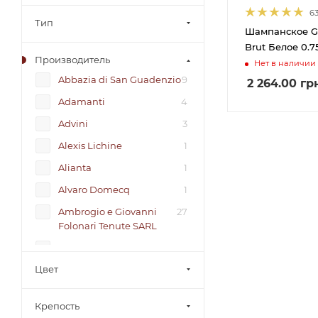
6
Тип
Шампанское Go
Brut Белое 0.7
Производитель
Нет в наличии
Abbazia di San Guadenzio
9
2 264.00
гр
Adamanti
4
Advini
3
Alexis Lichine
1
Alianta
1
Alvaro Domecq
1
Ambrogio e Giovanni
27
Folonari Tenute SARL
ANDREOLA DI STEFANO
21
POLA
Цвет
Anselmo Mendes
11
Крепость
Antonutti
5