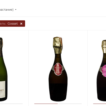
растание)
ель:
Gosset