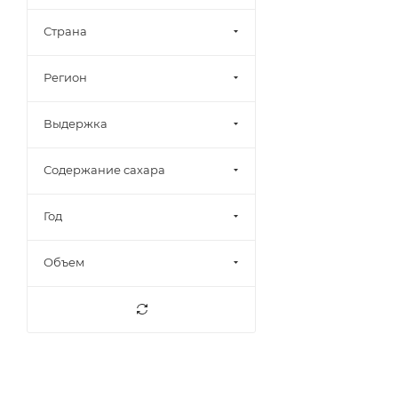
Arzuaga
6
Страна
Azienda Agricola San
1
Matteo
Регион
Aziende Agricole Planeta
2
ANTICA CANTINA FRATTA
8
Выдержка
Adega Coopperativa Da
8
Vermelha CRL
Содержание сахара
Alamos
1
Alimenta
7
Год
Askaneli
11
Объем
Azevinho
2
Azienda Agricola Oasi
6
Degli Angeli
Aznauri
2
BAGLIO CURATOLO ARINI
7
1875 S.R.L.