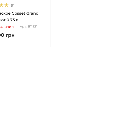
91
ское Gosset Grand
ют 0.75 л
наличии
Арт.: В11331
00
грн