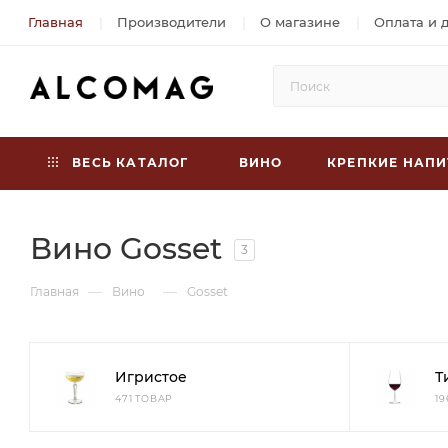
Главная
Производители
О магазине
Оплата и 
ВЕСЬ КАТАЛОГ
ВИНО
КРЕПКИЕ НАПИ
Вино Gosset
3
—
—
Главная
Вино
Gosset
Игристое
Т
471 ТОВАР
1