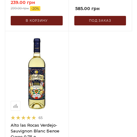
239.00
грн
585.00
грн
299.00
грн
-
20
%
В КОРЗИНУ
ПОД ЗАКАЗ
65
Alto las Rocas Verdejo-
Sauvignon Blanc Белое
Сухое 0.75 л