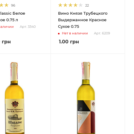
96
22
lassic Белое
Вино Князя Трубецкого
ое 0.75 л
Выдержанное Красное
Сухое 0.75
наличии
Арт.: 3340
Нет в наличии
Арт.: 6209
0
грн
1.00
грн