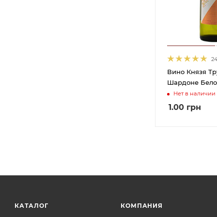
10,5%
47
10,5-12,5%
5
10,5-13,5%
19
10,8%
1
2
10-11%
1
Вино Князя Тр
10-12%
5
Шардоне Белое
10-12,5%
1
Нет в наличии
10-13%
9
1.00
грн
10-13,5%
18
10-14%
10
11%
136
11,2%
1
11,3%
1
11,5%
156
КАТАЛОГ
КОМПАНИЯ
11,50%
3