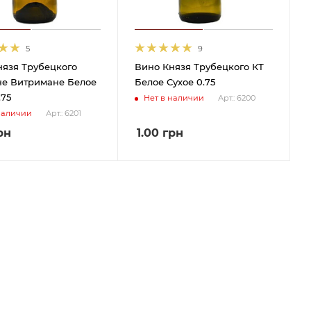
5
9
нязя Трубецкого
Вино Князя Трубецкого КТ
е Витримане Белое
Белое Сухое 0.75
.75
Нет в наличии
Арт.: 6200
наличии
Арт.: 6201
рн
1.00
грн