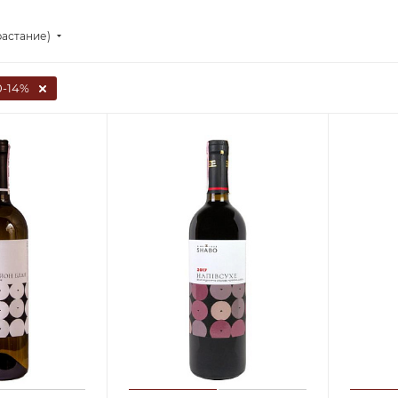
растание)
0-14%