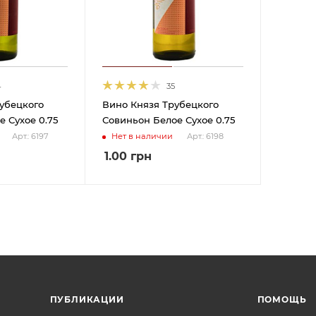
4
35
убецкого
Вино Князя Трубецкого
 Сухое 0.75
Совиньон Белое Сухое 0.75
Нет в наличии
Арт.: 6197
Арт.: 6198
1.00
грн
ПУБЛИКАЦИИ
ПОМОЩЬ