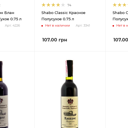
2
74
он Блан
Shabo Classic Красное
Shabo C
ухое 0.75 л
Полусухое 0.75 л
Полусух
Нет в наличии
Нет в 
Арт.: 4226
Арт.: 3341
107.00
грн
107.0