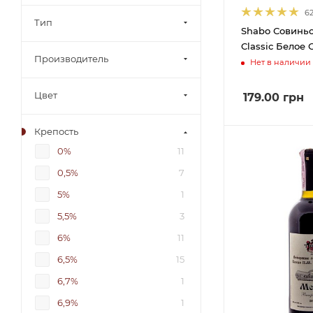
6
Тип
Shabo Совинь
Classic Белое С
Производитель
Нет в наличии
Цвет
179.00
грн
Крепость
0%
11
0,5%
7
5%
1
5,5%
3
6%
11
6,5%
15
6,7%
1
6,9%
1