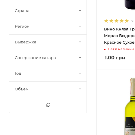
7%
19
Страна
7,5%
48
21
8%
21
Регион
Вино Князя Тр
8,5%
11
Мерло Выдер
Выдержка
Красное Сухое 
9%
1
Нет в наличии
9-12%
3
1.00
грн
Содержание сахара
9-13%
1
9-14%
1
Год
9,5%
13
Объем
9,5-13%
2
9,5-13,5%
2
9,5-14%
4
10%
17
10,3%
1