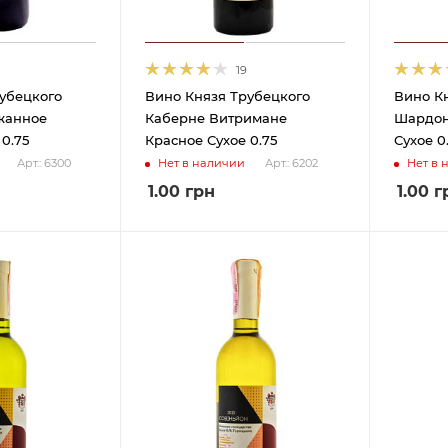
19
убецкого
Вино Князя Трубецкого
Вино К
жанное
Каберне Витримане
Шардон
0.75
Красное Сухое 0.75
Сухое 0
Нет в наличии
Нет в 
Арт.: 6300
Арт.: 6202
1.00
грн
1.00
г