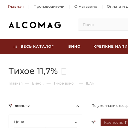
Главная
Производители
О магазине
Оплата и 
ВЕСЬ КАТАЛОГ
ВИНО
КРЕПКИЕ НАПИ
Тихое 11,7%
1
—
—
—
Главная
Вино
Тихое вино
11,7%
По умолчанию (воз
ФИЛЬТР
Цена
Крепость:
1