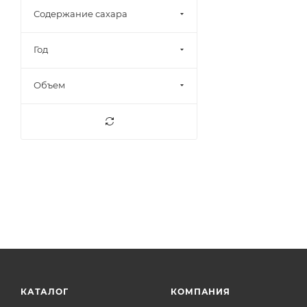
9,5%
10
Содержание сахара
9,5-13%
2
9,5-13,5%
2
Год
9,5-14%
4
Объем
10%
14
10,3%
1
10,5%
37
10,8%
1
10-11%
1
10-12%
5
10-13%
7
10-13,5%
1
10-14%
10
11%
81
КАТАЛОГ
КОМПАНИЯ
11,2%
1