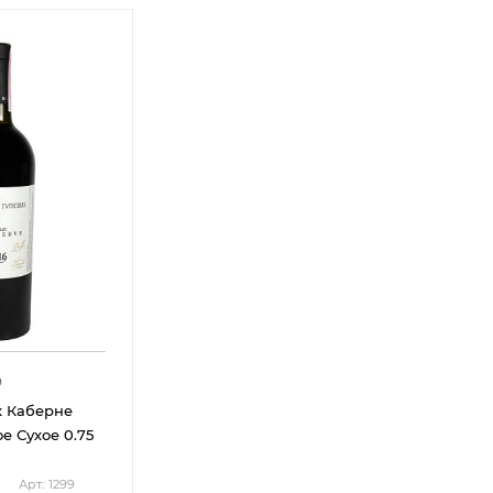
9
х Каберне
е Сухое 0.75
Арт.: 1299