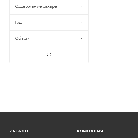
9,5%
10
Содержание сахара
9,5-13%
2
9,5-13,5%
2
Год
9,5-14%
4
Объем
10%
14
10,3%
1
10,5%
37
10,8%
1
10-11%
1
10-12%
5
10-13%
7
10-13,5%
1
10-14%
10
11%
81
КАТАЛОГ
КОМПАНИЯ
11,2%
1