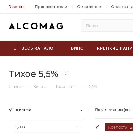
Главная
Производители
О магазине
Оплата и 
ВЕСЬ КАТАЛОГ
ВИНО
КРЕПКИЕ НАПИ
Тихое 5,5%
3
—
—
—
Главная
Вино
Тихое вино
5,5%
По умолчанию (воз
ФИЛЬТР
Цена
Крепость:
5