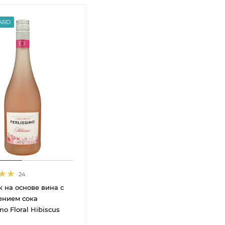
ARD
24
 на основе вина с
ением сока
mo Floral Hibiscus