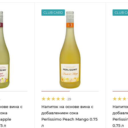
CLUB CARD
CLUB C
6
29
нове вина с
Напиток на основе вина с
Напиток
сока
добавлением сока
добавл
eapple
Perlissimo Peach Mango 0.75
Perlissi
75 л
л
0.75 л