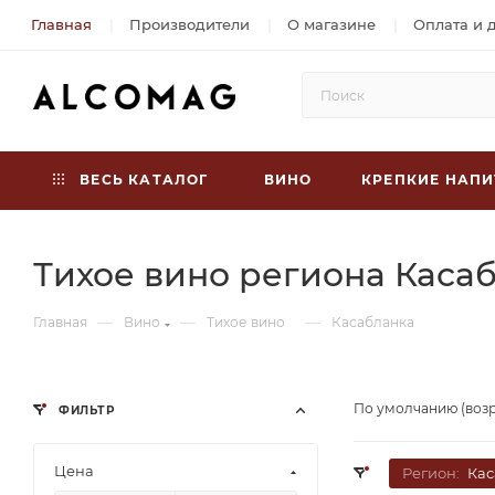
Главная
Производители
О магазине
Оплата и 
ВЕСЬ КАТАЛОГ
ВИНО
КРЕПКИЕ НАПИ
Тихое вино региона Каса
—
—
—
Главная
Вино
Тихое вино
Касабланка
По умолчанию (воз
ФИЛЬТР
Цена
Регион:
Кас