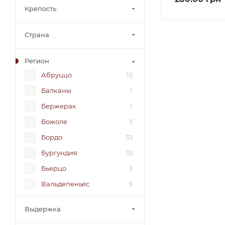
Крепость
Страна
Регион
Абруццо
15
Балканы
1
Бержерак
1
Божоле
3
Бордо
53
Бургундия
35
Бьерцо
3
Вальдепеньяс
9
Венето
79
Выдержка
Вестерн Кейп
14