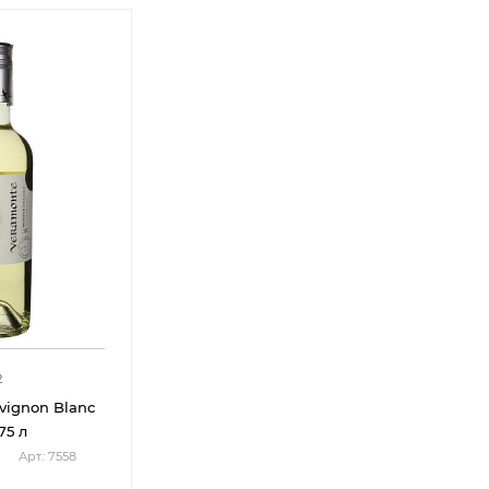
2
vignon Blanc
75 л
Арт.: 7558