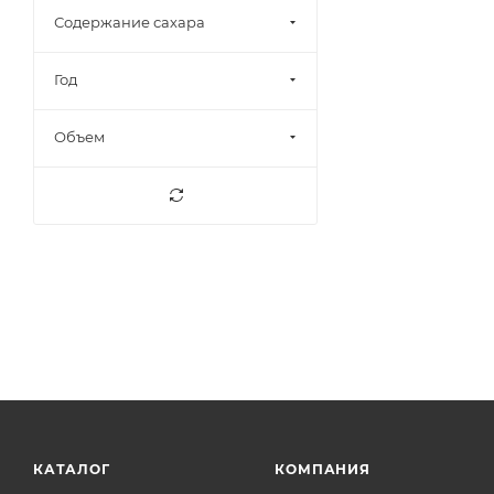
Виньо Верде
18
Содержание сахара
Галилея
2
Год
Галисия
3
Гасконь
3
Объем
Дао
6
Долина Боттелари
1
Долина Луары
26
Долина Роны
11
Дору, Вила-Нова-де-Гайе
5
Доуру
7
Йенда Юго-Запад
4
Австралии
Калифорния
12
Каор
3
КАТАЛОГ
КОМПАНИЯ
Касабланка
1