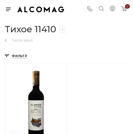
0
Тихое 11410
1
Тихое вино
ФИЛЬТР