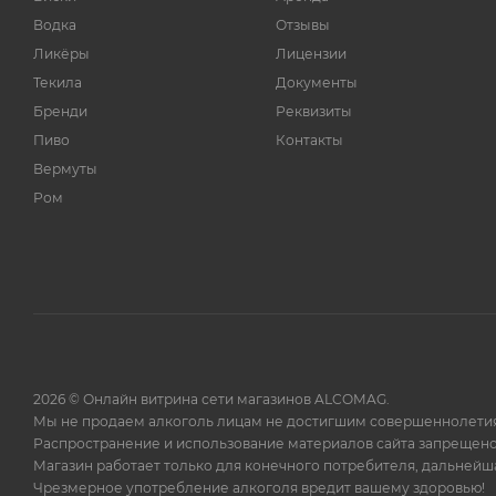
Марке
1
Водка
Отзывы
Мендоза
16
Ликёры
Лицензии
Мозель
10
Текила
Документы
Наварра
3
Бренди
Реквизиты
Пиво
Новый Уэльс
Контакты
6
Вермуты
Одесская область
25
Ром
Подгорица
1
Приорат
1
Прованс
3
Пулия
17
Пфальц
4
Пьемонт
30
2026 © Онлайн витрина сети магазинов ALCOMAG.
Рача Лечхуми
2
Мы не продаем алкоголь лицам не достигшим совершеннолетия
Распространение и использование материалов сайта запрещено
Рейнгессен
4
Магазин работает только для конечного потребителя, дальней
Риас Байшас
1
Чрезмерное употребление алкоголя вредит вашему здоровью!