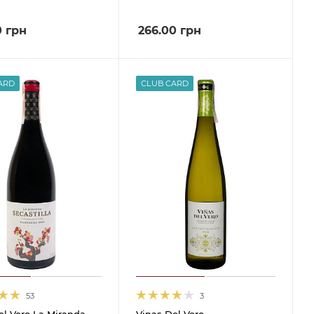
0
грн
266.00
грн
ARD
CLUB CARD
53
3
el Vero La Miranda
Vinas Del Vero