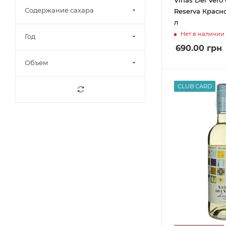
Виньо Верде
18
Содержание сахара
Reserva Красно
Галилея
2
л
Нет в наличии
Год
Галисия
3
690.00
грн
Гасконь
3
Объем
Дао
6
Долина Боттелари
1
CLUB CARD
Долина Луары
26
Долина Роны
11
Дору, Вила-Нова-де-Гайе
5
Доуру
7
Йенда Юго-Запад
4
Австралии
Калифорния
12
Каор
3
Касабланка
1