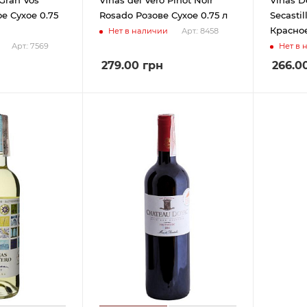
е Сухое 0.75
Rosado Розове Сухое 0.75 л
Secasti
Красное
Нет в наличии
Арт.: 8458
Нет в 
Арт.: 7569
279.00
грн
266.0