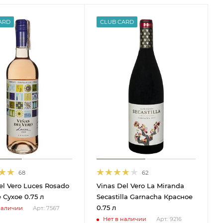
ARD
CLUB CARD
68
62
el Vero Luces Rosado
Vinas Del Vero La Miranda
 Сухое 0.75 л
Secastilla Garnacha Красное
0.75 л
наличии
Арт.: 7567
Нет в наличии
Арт.: 9216