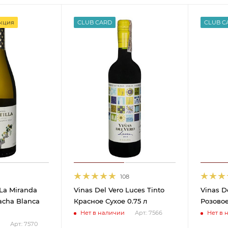
кция
CLUB CARD
CLUB C
108
 La Miranda
Vinas Del Vero Luces Tinto
Vinas D
nacha Blanca
Красное Сухое 0.75 л
Розовое
Нет в наличии
Нет в 
Арт.: 7566
Арт.: 7570