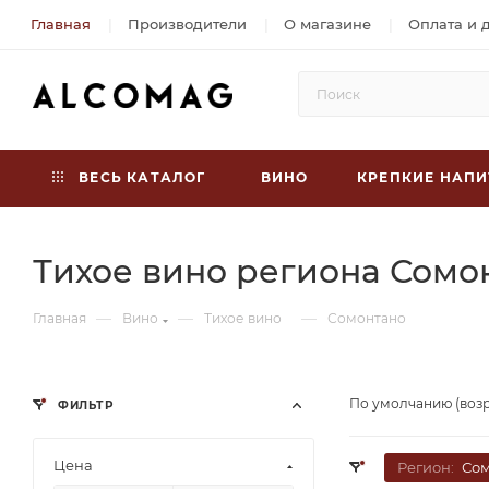
Главная
Производители
О магазине
Оплата и 
ВЕСЬ КАТАЛОГ
ВИНО
КРЕПКИЕ НАПИ
Тихое вино региона Сомо
—
—
—
Главная
Вино
Тихое вино
Сомонтано
По умолчанию (воз
ФИЛЬТР
Цена
Регион:
Сом