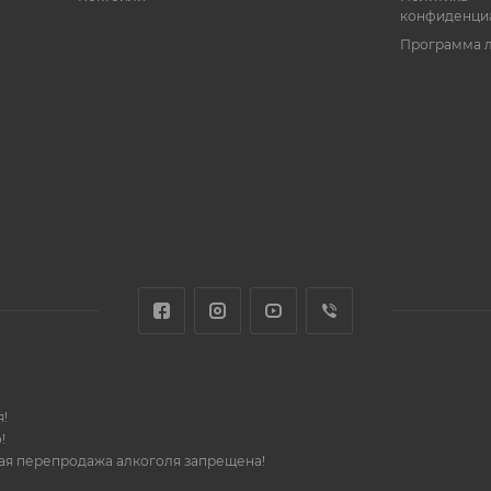
конфиденци
Программа 
!
!
шая перепродажа алкоголя запрещена!