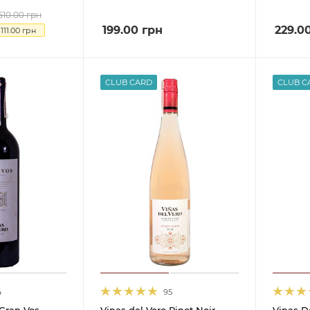
510.00
грн
199.00
грн
229.0
я
111.00
грн
CLUB CARD
CLUB C
4
95
 Gran Vos
Vinas del Vero Pinot Noir
Vinas D