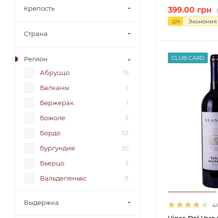
Крепость
399.00
грн
Экономи
-
22
%
Страна
CLUB CARD
Регион
Абруццо
15
Балканы
1
Бержерак
1
Божоле
3
Бордо
53
Бургундия
35
Бьерцо
3
Вальдепеньяс
9
Венето
79
Выдержка
4
Вестерн Кейп
14
Vinas Del Vero