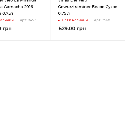
lla Garnacha 2016
Gewurztraminer Белое Сухое
 0.75л
0.75 л
наличии
Нет в наличии
Арт.: 8457
Арт.: 7568
0
грн
529.00
грн