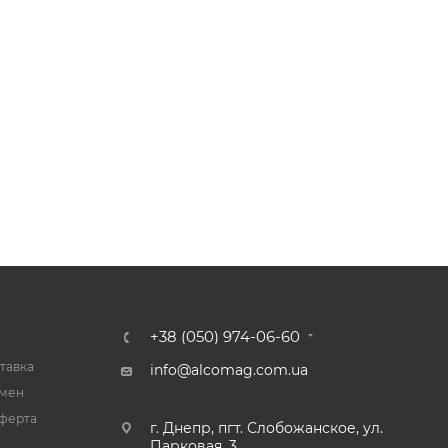
+38 (050) 974-06-60
тавка
info@alcomag.com.ua
бмен
ферта
г. Днепр, пгт. Слобожанское, ул.
Парковая, 3