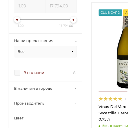
CLUB CARD
А
1.00
17 794.00
Наши предложения
Все
В наличии
8
В наличии в городе
1
Производитель
Vinas Del Vero
Secastilla Gar
Цвет
0.75 л
Есть в наличии