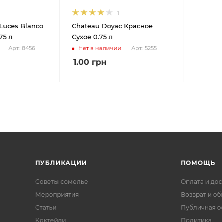
1
 Luces Blanco
Chateau Doyac Красное
75 л
Сухое 0.75 л
Нет в наличии
Арт.: 8456
Арт.: 5255
1.00
грн
ПУБЛИКАЦИИ
ПОМОЩЬ
Советы сомелье
Оплата и дос
Мероприятия
Возврат и о
Статьи
Публичная о
Коктейли
Политика