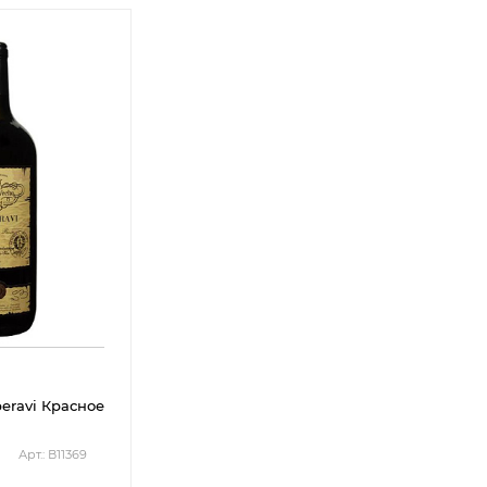
peravi Красное
Арт.: В11369