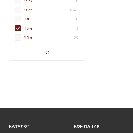
0.7 л
8
0.75 л
1842
1 л
16
1,5 л
1
1.5 л
29
3 л
9
КАТАЛОГ
КОМПАНИЯ