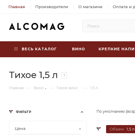
Главная
Производители
О магазине
Оплата и 
ВЕСЬ КАТАЛОГ
ВИНО
КРЕПКИЕ НАПИ
Тихое 1,5 л
1
—
—
—
Главная
Вино
Тихое вино
1,5 л
По умолчанию (воз
ФИЛЬТР
Цена
Объем:
1,5 л