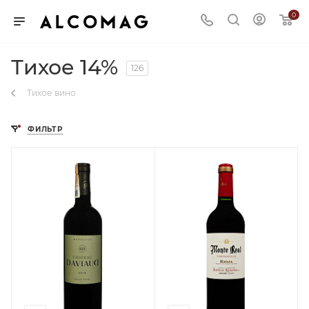
0
Тихое 14%
126
Тихое вино
ФИЛЬТР